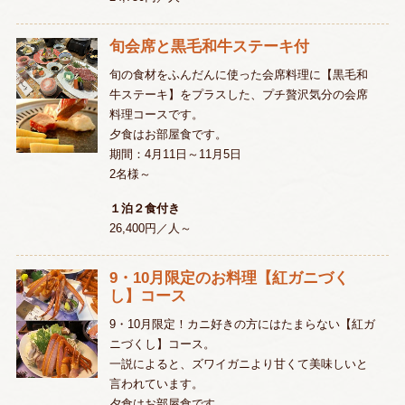
旬会席と黒毛和牛ステーキ付
旬の食材をふんだんに使った会席料理に【黒毛和
牛ステーキ】をプラスした、プチ贅沢気分の会席
料理コースです。
夕食はお部屋食です。
期間：4月11日～11月5日
2名様～
１泊２食付き
26,400円／人～
9・10月限定のお料理【紅ガニづく
し】コース
9・10月限定！カニ好きの方にはたまらない【紅ガ
ニづくし】コース。
一説によると、ズワイガニより甘くて美味しいと
言われています。
夕食はお部屋食です。