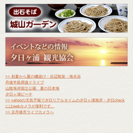
>> 初夏から夏の磯遊び・浜辺散策・海水浴
丹後半島周遊ドライブ
山陰海岸国立公園 夏の日本海
夕日ヶ浦ビーチ
>> yahooの天気予報で夕日
リアルタイムの夕日ヶ浦海岸・夕日check
にはwebカメラが便利です。
>> 京丹後市ライブカメラへ