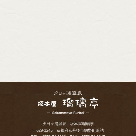
夕日ヶ浦温泉 坂本屋瑠璃亭
〒629-3245 京都府京丹後市網野町浜詰